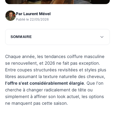
Par
Laurent Mével
Publié le 22/05/2026
SOMMAIRE
Styles classiques revisités
Nouvelles tendances audacieuses
Chaque année, les tendances coiffure masculine
se renouvellent, et 2026 ne fait pas exception.
Coiffures pratiques pour le quotidien
Entre coupes structurées revisitées et styles plus
Questions fréquentes
libres assumant la texture naturelle des cheveux,
l'offre s'est considérablement élargie
. Que l'on
cherche à changer radicalement de tête ou
simplement à affiner son look actuel, les options
ne manquent pas cette saison.