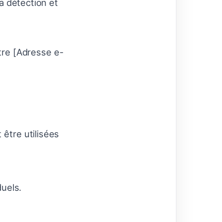
la détection et
tre [Adresse e-
être utilisées
duels.