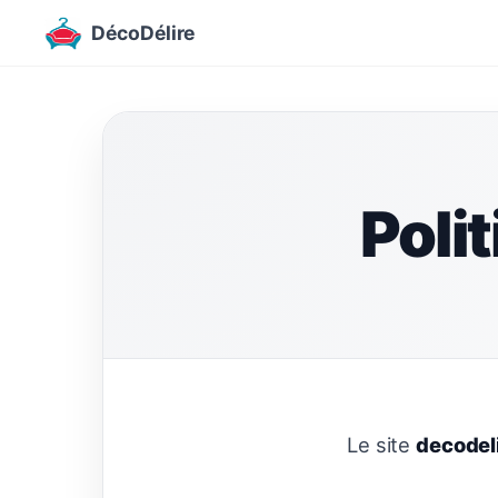
DécoDélire
Poli
Le site
decodel