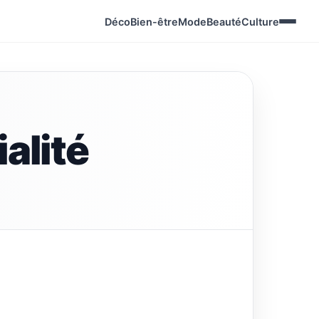
Déco
Bien-être
Mode
Beauté
Culture
alité