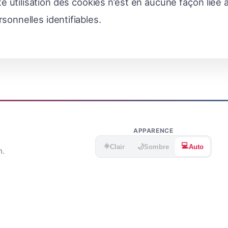
e utilisation des cookies n’est en aucune façon liée 
sonnelles identifiables.
APPARENCE
☀️
💻
🌙
Clair
Sombre
Auto
n.