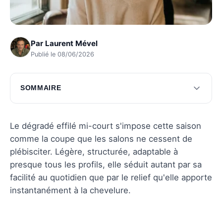
Par
Laurent Mével
Publié le 08/06/2026
SOMMAIRE
Comprendre le dégradé effilé mi-court
Comment entretenir votre coupe
Le dégradé effilé mi-court s'impose cette saison
comme la coupe que les salons ne cessent de
Styles populaires pour le dégradé effilé mi-
plébisciter. Légère, structurée, adaptable à
court
presque tous les profils, elle séduit autant par sa
Conseils de professionnels pour un look réussi
facilité au quotidien que par le relief qu'elle apporte
instantanément à la chevelure.
Questions fréquentes