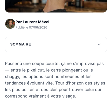
Par
Laurent Mével
Publié le 07/06/2026
SOMMAIRE
Tendances actuelles pour les coupes courtes
Comment choisir sa coupe courte selon sa
Passer à une coupe courte, ça ne s'improvise pas
morphologie
— entre le pixel cut, le carré plongeant ou le
shaggy, les options sont nombreuses et les
Entretien et soins des coupes courtes
tendances évoluent vite. Tour d'horizon des styles
Inspiration de célébrités pour les coupes
les plus portés et des clés pour trouver celui qui
courtes
correspond vraiment à votre visage.
Questions fréquentes