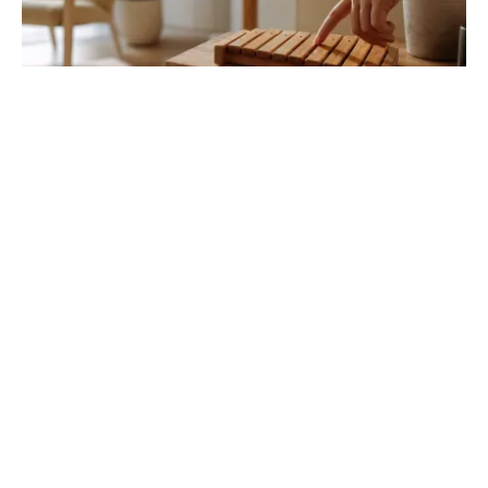
Objets de décoration commençant par la
lettre X : la liste
Trouvez l'inspiration avec des pièces rares comme le
xylophone en bois ou les xéranthèmes séchés. Une
sélection unique pour une décoration originale.
DécoDélire