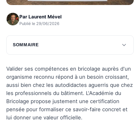
Par
Laurent Mével
Publié le 29/06/2026
SOMMAIRE
Pourquoi choisir la certification de l'Académie
du Bricolage
Valider ses compétences en bricolage auprès d'un
Comment obtenir la certification
organisme reconnu répond à un besoin croissant,
aussi bien chez les autodidactes aguerris que chez
Les coûts et le retour sur investissement
les professionnels du bâtiment. L'Académie du
Questions fréquentes
Bricolage propose justement une certification
pensée pour formaliser ce savoir-faire concret et
lui donner une valeur officielle.